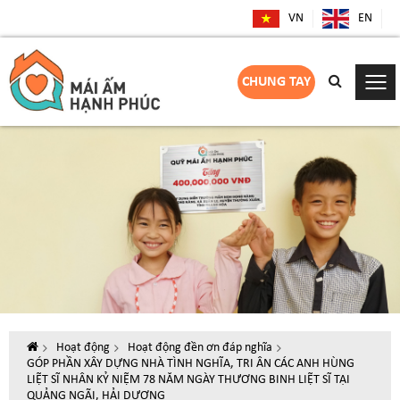
VN
EN
CHUNG TAY
Hoạt động
Hoạt động đền ơn đáp nghĩa
GÓP PHẦN XÂY DỰNG NHÀ TÌNH NGHĨA, TRI ÂN CÁC ANH HÙNG
LIỆT SĨ NHÂN KỶ NIỆM 78 NĂM NGÀY THƯƠNG BINH LIỆT SĨ TẠI
QUẢNG NGÃI, HẢI DƯƠNG